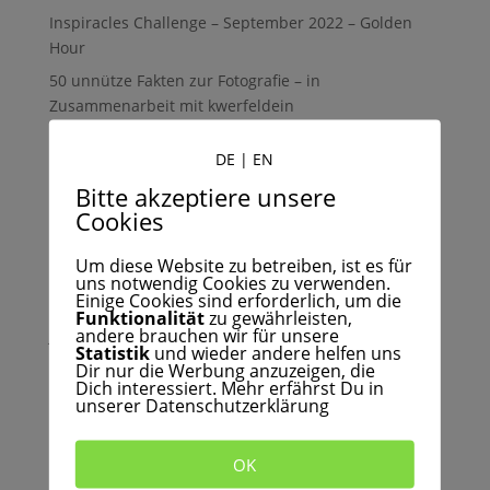
Inspiracles Challenge – September 2022 – Golden
Hour
50 unnütze Fakten zur Fotografie – in
Zusammenarbeit mit kwerfeldein
Recent Comments
DE
|
EN
Bitte akzeptiere unsere
Adolf
zu
Wie man durch Fotografie auch digitale
Cookies
Freundschaften schließt.
Bashier
zu
Unser Wechsel von der Metalldose zur
Um diese Website zu betreiben, ist es für
hochwertigen Box – aus guten Gründen
uns notwendig Cookies zu verwenden.
Einige Cookies sind erforderlich, um die
Susanne Dropmann
zu
Unsere Lieblingsbilder der
Funktionalität
zu gewährleisten,
andere brauchen wir für unsere
Juli-Challenge “Soft” – #InspiraclesSoft
Statistik
und wieder andere helfen uns
Mona
zu
Wie man durch Fotografie auch digitale
Dir nur die Werbung anzuzeigen, die
Dich interessiert. Mehr erfährst Du in
Freundschaften schließt.
unserer Datenschutzerklärung
Niklas von Tripaphy.com
zu
Das Inspiracles
Interview: Landschaftsfotografie mit Niklas Möller
OK
von Tripaphy