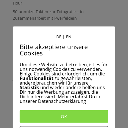
Hour
50 unnütze Fakten zur Fotografie – in
Zusammenarbeit mit kwerfeldein
Recent Comments
DE
|
EN
Adolf
zu
Wie man durch Fotografie auch digitale
Bitte akzeptiere unsere
Freundschaften schließt.
Cookies
Bashier
zu
Unser Wechsel von der Metalldose zur
hochwertigen Box – aus guten Gründen
Um diese Website zu betreiben, ist es für
uns notwendig Cookies zu verwenden.
Susanne Dropmann
zu
Unsere Lieblingsbilder der
Einige Cookies sind erforderlich, um die
Funktionalität
zu gewährleisten,
Juli-Challenge “Soft” – #InspiraclesSoft
andere brauchen wir für unsere
Mona
zu
Wie man durch Fotografie auch digitale
Statistik
und wieder andere helfen uns
Dir nur die Werbung anzuzeigen, die
Freundschaften schließt.
Dich interessiert. Mehr erfährst Du in
unserer Datenschutzerklärung
Niklas von Tripaphy.com
zu
Das Inspiracles
Interview: Landschaftsfotografie mit Niklas Möller
von Tripaphy
OK