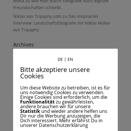
Mona
zu
Wie man durch Fotografie auch digitale
Freundschaften schließt.
Niklas von Tripaphy.com
zu
Das Inspiracles
Interview: Landschaftsfotografie mit Niklas Möller
von Tripaphy
Archives
Dezember 2022
DE
|
EN
November 2022
Bitte akzeptiere unsere
Oktober 2022
Cookies
September 2022
Um diese Website zu betreiben, ist es für
August 2022
uns notwendig Cookies zu verwenden.
Einige Cookies sind erforderlich, um die
Juli 2022
Funktionalität
zu gewährleisten,
andere brauchen wir für unsere
Juni 2022
Statistik
und wieder andere helfen uns
Mai 2022
Dir nur die Werbung anzuzeigen, die
Dich interessiert. Mehr erfährst Du in
April 2022
unserer Datenschutzerklärung