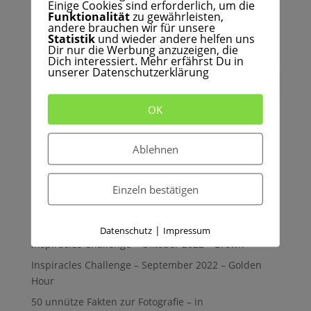
Einige Cookies sind erforderlich, um die
Funktionalität
zu gewährleisten,
andere brauchen wir für unsere
Statistik
und wieder andere helfen uns
Dir nur die Werbung anzuzeigen, die
Search
Dich interessiert. Mehr erfährst Du in
unserer Datenschutzerklärung
OK
Kostenloses eBook
Ablehnen
Recent Posts
Einzeln bestätigen
Inspiracles Challenge – Dezember 2022 – Festive
Inspiracles Challenge – November 2022 – Nature
|
Datenschutz
Impressum
Inspiracles Challenge – Oktober 2022 – Brown
Inspiracles Challenge – September 2022 – Golden
Hour
50 unnütze Fakten zur Fotografie – in