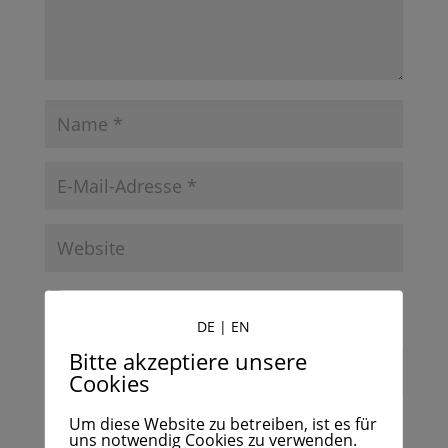
Name, E-Mail-Adresse und Website in diesem
Browser für meinen nächsten Kommentar speichern.
DE
|
EN
Bitte akzeptiere unsere
Cookies
Join the conversation via an occasional email
Um diese Website zu betreiben, ist es für
uns notwendig Cookies zu verwenden.