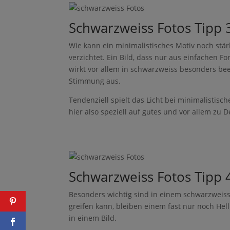
Pinter
Schwarzweiss Fotos Tipp 3
est
Wie kann ein minimalistisches Motiv noch stär
Faceb
ook
verzichtet. Ein Bild, dass nur aus einfachen 
wirkt vor allem in schwarzweiss besonders b
Twitte
Stimmung aus.
r
Tendenziell spielt das Licht bei minimalistisc
hier also speziell auf gutes und vor allem zu 
Pinter
Schwarzweiss Fotos Tipp 
est
Besonders wichtig sind in einem schwarzweiss 
Faceb
ook
greifen kann, bleiben einem fast nur noch Hel
in einem Bild.
Twitte