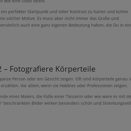
ll wie eine Stadt selbst.
 ein perfekter Startpunkt und toller Kontrast zu harter und kühler
viele solcher Motive. Es muss aber nicht immer das Große und
h persönlich auch eine ganz eigenen Bedeutung haben, die Du in e
 – Fotografiere Körperteile
ganze Person oder ein Gesicht zeigen. Oft sind Körperteile genau 
erzählen. Vor allem, wenn sie Hobbies oder Professionen zeigen.
ände eines Malers, die Füße einer Tänzerin oder wie wäre es mit 
che” beschränkten Bilder wirken besonders schön und Stimmungsvoll