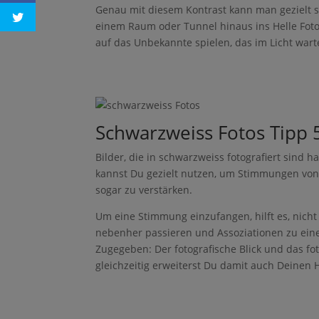
r
Genau mit diesem Kontrast kann man gezielt sp
einem Raum oder Tunnel hinaus ins Helle Fotog
auf das Unbekannte spielen, das im Licht wart
Pinter
Schwarzweiss Fotos Tipp 
est
Bilder, die in schwarzweiss fotografiert sind
Faceb
ook
kannst Du gezielt nutzen, um Stimmungen von
sogar zu verstärken.
Twitte
r
Um eine Stimmung einzufangen, hilft es, nicht
nebenher passieren und Assoziationen zu ein
Zugegeben: Der fotografische Blick und das fo
gleichzeitig erweiterst Du damit auch Deinen 