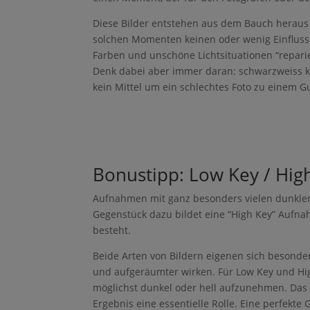
s
t
Diese Bilder entstehen aus dem Bauch heraus 
F
solchen Momenten keinen oder wenig Einfluss
a
Farben und unschöne Lichtsituationen “repari
c
e
Denk dabei aber immer daran: schwarzweiss k
b
o
kein Mittel um ein schlechtes Foto zu einem 
o
k
T
w
it
t
P
Bonustipp: Low Key / Hi
e
i
r
n
t
Aufnahmen mit ganz besonders vielen dunklen
e
Gegenstück dazu bildet eine “High Key” Aufna
r
e
besteht.
s
t
Beide Arten von Bildern eigenen sich besonder
F
und aufgeräumter wirken. Für Low Key und Hi
a
möglichst dunkel oder hell aufzunehmen. Das 
c
e
Ergebnis eine essentielle Rolle. Eine perfekte
b