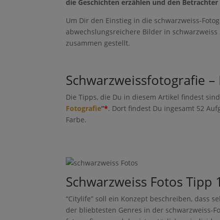
die Geschichten erzählen und den Betrachter
Um Dir den Einstieg in die schwarzweiss-Fotogr
abwechslungsreichere Bilder in schwarzweiss 
zusammen gestellt.
Schwarzweissfotografie – 
Die Tipps, die Du in diesem Artikel findest si
Fotografie
“
*
. Dort findest Du ingesamt 52 Au
Farbe.
Pinter
Schwarzweiss Fotos Tipp 1 
est
“Citylife” soll ein Konzept beschreiben, dass se
Faceb
ook
der bliebtesten Genres in der schwarzweiss-Fot