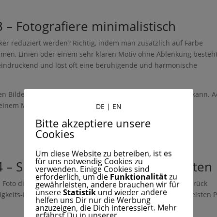
 – Fotografiere minimalistisch
ker reduziert werden? Richtig, indem man zusätzlich auf Farbe
Formen, Linien oder einem sehr klaren Motiv ohne Ablenkung besteht
eeindruckend und löst oft eine beruhigende und harmonische
hen Bildern eine größere Rolle, weil es Formen hervorheben kann. 
Deinem Motiv passendes Licht.
DE
|
EN
Bitte akzeptiere unsere
Cookies
Um diese Website zu betreiben, ist es
für uns notwendig Cookies zu
4 – Suche nach extremen Kontrasten
verwenden. Einige Cookies sind
erforderlich, um die
Funktionalität
zu
Foto die Kontraste. Da man hier nicht auf Farbkontraste zurück
gewährleisten, andere brauchen wir für
unsere
Statistik
und wieder andere
ligkeits-Kontraste, also der Kontrast vom hellsten zum dunkelsten 
helfen uns Dir nur die Werbung
anzuzeigen, die Dich interessiert. Mehr
erfährst Du in unserer