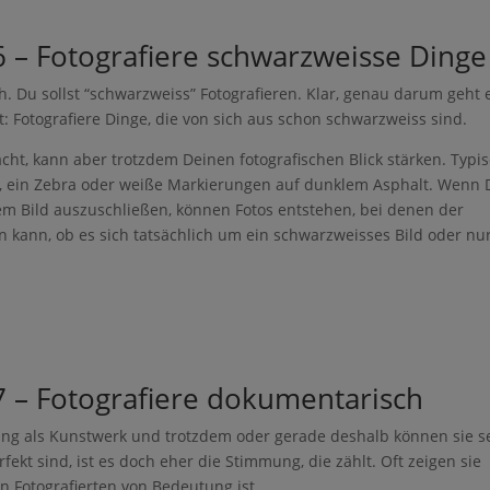
6 – Fotografiere schwarzweisse Dinge
lich. Du sollst “schwarzweiss” Fotografieren. Klar, genau darum geht 
: Fotografiere Dinge, die von sich aus schon schwarzweiss sind.
cht, kann aber trotzdem Deinen fotografischen Blick stärken. Typi
ers, ein Zebra oder weiße Markierungen auf dunklem Asphalt. Wenn
dem Bild auszuschließen, können Fotos entstehen, bei denen der
len kann, ob es sich tatsächlich um ein schwarzweisses Bild oder n
7 – Fotografiere dokumentarisch
ung als Kunstwerk und trotzdem oder gerade deshalb können sie s
fekt sind, ist es doch eher die Stimmung, die zählt. Oft zeigen sie
n Fotografierten von Bedeutung ist.