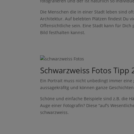
fotografieren und der ist natürlich so individue
Twitte
r
Die Menschen die in einer Stadt leben sind oft
Architektur. Auf belebten Plätzen findest Du 
Offensichtliche sein. Eine Stadt kann für Dic
Bild festhalten kannst.
Pinter
Schwarzweiss Fotos Tipp 2
est
Ein Portrait muss nicht unbedingt immer eine 
Faceb
ook
aussagekräfitg und können ganze Geschichten 
Schöne und einfache Beispiele sind z.B. die H
Twitte
r
Auge einer Fotografin? Diese “auf’s Wesentli
schwarzweiss.