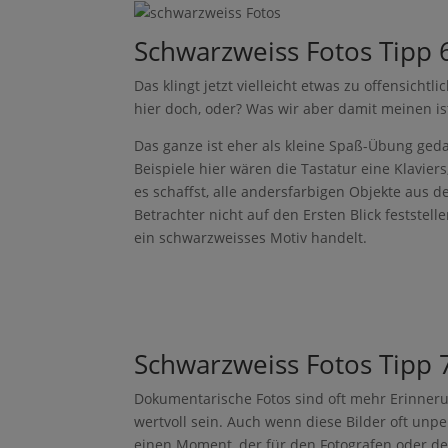
Pinter
Schwarzweiss Fotos Tipp 
est
Das klingt jetzt vielleicht etwas zu offensicht
Faceb
ook
hier doch, oder? Was wir aber damit meinen ist
Das ganze ist eher als kleine Spaß-Übung geda
Twitte
r
Beispiele hier wären die Tastatur eine Klavi
es schaffst, alle andersfarbigen Objekte aus 
Betrachter nicht auf den Ersten Blick feststel
ein schwarzweisses Motiv handelt.
P
Schwarzweiss Fotos Tipp 
i
n
t
Dokumentarische Fotos sind oft mehr Erinner
e
wertvoll sein. Auch wenn diese Bilder oft unper
r
e
einen Moment, der für den Fotografen oder de