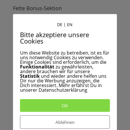
Fette Bonus-Sektion
Der Kurs war an sich schon komplett fertig, als mich
einige Freunde, die den Kurs testeten fragten, wie
DE
|
EN
ich es denn als Profi mache, wenn es mal richtig
Bitte akzeptiere unsere
schwierig wird, z.B. mit komplexen Objekten. Ja, ich
Cookies
greife dann natürlich zu Photoshop.
Um diese Website zu betreiben, ist es für
Viele schrecken vor dem komplexen Photoshop
uns notwendig Cookies zu verwenden.
zurück, denn es ist eben schwierig, Photoshop
Einige Cookies sind erforderlich, um die
Funktionalität
zu gewährleisten,
komplett zu beherrschen. Daher konzipierte ich ganz
andere brauchen wir für unsere
konkrete Rezepte
, wie Du in bestimmten
Statistik
und wieder andere helfen uns
Dir nur die Werbung anzuzeigen, die
Situationen
mit Hilfe von Photoshop
Dich interessiert. Mehr erfährst Du in
Freisteller
erzeugst. Und das alles,
ohne Dich in
unserer Datenschutzerklärung
Photoshop auskennen
zu müssen. Ich zeige Dir
genau so viel Wissen, wie Du Schritt für Schritt
OK
brauchst.
Das alles gibt es als
Bonus
dazu, wie ein Kurs im
Ablehnen
Kurs. Du lernst genau die richtigen Photoshop-