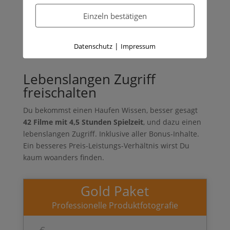
Techniken, die ich eigentlich in einen komplett
Einzeln bestätigen
eigenen Kurs packen könnte.
Diese Lektionen gibt es gratis dazu!
|
Datenschutz
Impressum
Lebenslangen Zugriff
freischalten
Du bekommst einen Haufen Wissen, besser gesagt
42 Filme mit 4,5 Stunden Spielzeit
, und dazu einen
lebenslangen Zugriff. Inklusive aller Bonus-Inhalte.
Ein besseres Preis-Leistungs-Verhältnis wirst Du
kaum woanders finden.
Gold Paket
Professionelle Produktfotografie