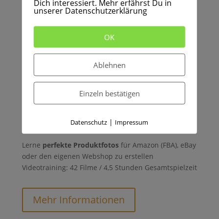
Dich interessiert. Mehr erfährst Du in
unserer Datenschutzerklärung
OK
Ablehnen
Einzeln bestätigen
Professionelle
Produktfotografie
|
Datenschutz
Impressum
Von Low Budget bis Profilösung
Lerne
perfekte Produktfotos
für Amazon (FBA), eBay
oder den eigenen Webshop zu erstellen
Videotraining: 42 Filme / 4,5 Stunden Gesamtspielzeit
Mehr Informationen